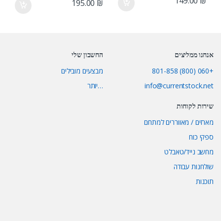
149.00
₪
195.00
₪
אנחנו ממליצים
החשבון שלי
+060 (800) 801-858
מבצעים מובילים
info@currentstock.net
…יותר
שירות לקוחות
מארזים / מאווררים למתחם
ספקי כוח
מחשב נייד/טאבלט
שולחנות עבודה
תוכנות