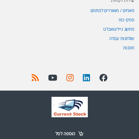
שירות לקוחות
מארזים / מאווררים למתחם
ספקי כוח
מחשב נייד/טאבלט
שולחנות עבודה
תוכנות
Got Questions ? Call us 24/7!
+972 52-977-0723
הוספה לסל