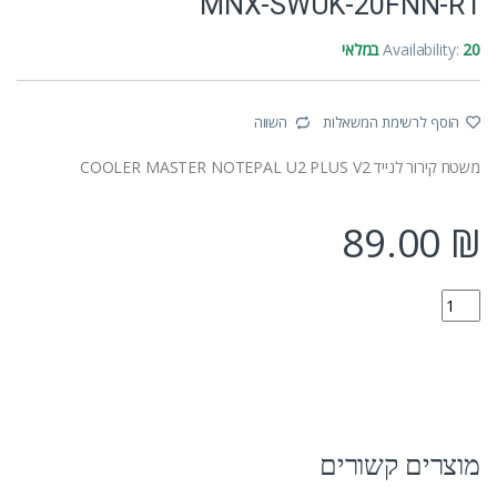
MNX-SWUK-20FNN-R1
20 במלאי
Availability:
הוסף לרשימת המשאלות
השווה
משטח קירור לנייד COOLER MASTER NOTEPAL U2 PLUS V2
89.00
₪
MNX-SWUK-20FNN-R1 quantity
מוצרים קשורים