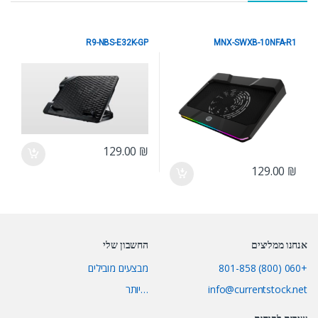
R9-NBS-E32K-GP
MNX-SWXB-10NFA-R1
משטח קירור למחשב נייד
משטח קירור למחשב נייד
129.00
₪
129.00
₪
אנחנו ממליצים
החשבון שלי
+060 (800) 801-858
מבצעים מובילים
info@currentstock.net
…יותר