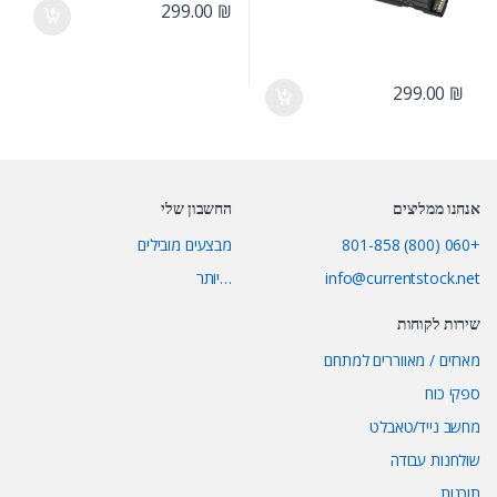
299.00
₪
299.00
₪
אנחנו ממליצים
החשבון שלי
+060 (800) 801-858
מבצעים מובילים
info@currentstock.net
…יותר
שירות לקוחות
מארזים / מאווררים למתחם
ספקי כוח
מחשב נייד/טאבלט
שולחנות עבודה
תוכנות