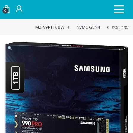
Skip to navigatio
Skip to conten
0
עמוד הבית
NVME GEN4
MZ-V9P1T0BW