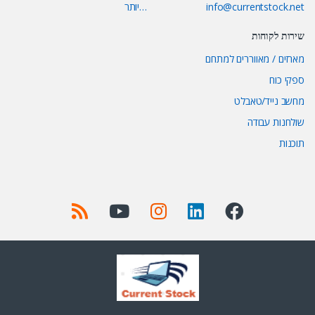
info@currentstock.net
…יותר
שירות לקוחות
מארזים / מאווררים למתחם
ספקי כוח
מחשב נייד/טאבלט
שולחנות עבודה
תוכנות