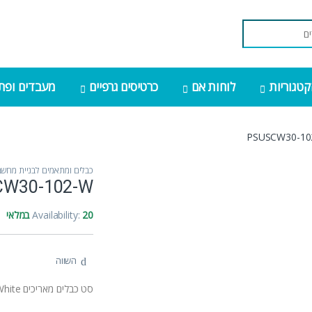
קטגוריות
לוחות אם
כרטיסים גרפיים
מעבדים ופתר
PSUSCW30-10
כבלים ומתאמים לבניית מחשב
CW30-102-W
20 במלאי
Availability:
השווה
סט כבלים מאריכים Antec Sleeved Extension PSU Cable Kit V2 White