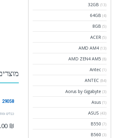
32GB
(13)
64GB
(4)
8GB
(5)
ACER
(5)
AMD AM4
(13)
AMD ZEN4 AM5
(8)
Antec
(1)
מוצרים
ANTEC
(84)
Aorus by Gigabyte
(3)
29058
Asus
(1)
ASUS
(43)
כבלים ומת
B550
(7)
.00
₪
B560
(3)