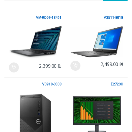
VM-RD09-13461
V3511-8018
Dell
Dell
2,499.00
₪
2,399.00
₪
V3910-3008
E2723H
Dell
Dell