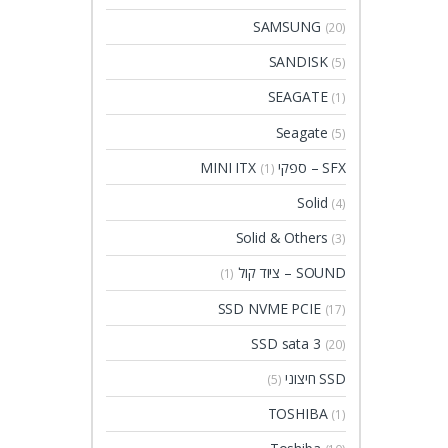
SAMSUNG
(20)
SANDISK
(5)
SEAGATE
(1)
Seagate
(5)
SFX – ספקי MINI ITX
(1)
Solid
(4)
Solid & Others
(3)
SOUND – ציוד קול
(1)
SSD NVME PCIE
(17)
SSD sata 3
(20)
SSD חיצוני
(5)
TOSHIBA
(1)