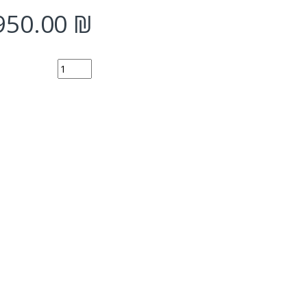
950.00
₪
 PRO AX 1.1 quantity