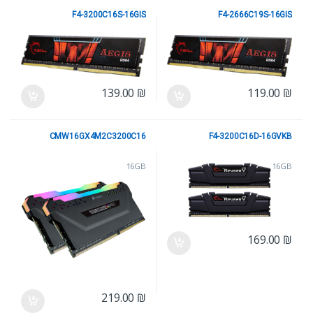
F4-3200C16S-16GIS
F4-2666C19S-16GIS
16GB
16GB
139.00
₪
119.00
₪
CMW16GX4M2C3200C16
F4-3200C16D-16GVKB
16GB
16GB
169.00
₪
219.00
₪