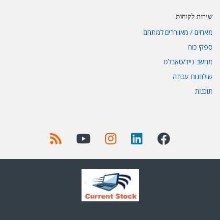
שירות לקוחות
מארזים / מאווררים למתחם
ספקי כוח
מחשב נייד/טאבלט
שולחנות עבודה
תוכנות
Got Questions ? Call us 24/7!