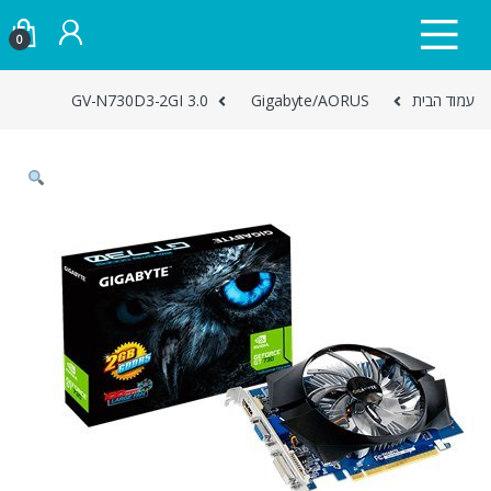
Skip to navigatio
Skip to conten
0
עמוד הבית
Gigabyte/AORUS
GV-N730D3-2GI 3.0