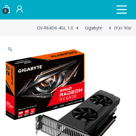
Skip to navigatio
Skip to conten
0
עמוד הבית
Gigabyte
GV-R64D6-4GL 1.0