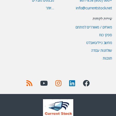
+060 (800) 801-858
מבצעים מובילים
info@currentstock.net
…יותר
שירות לקוחות
מארזים / מאווררים למתחם
ספקי כוח
מחשב נייד/טאבלט
שולחנות עבודה
תוכנות