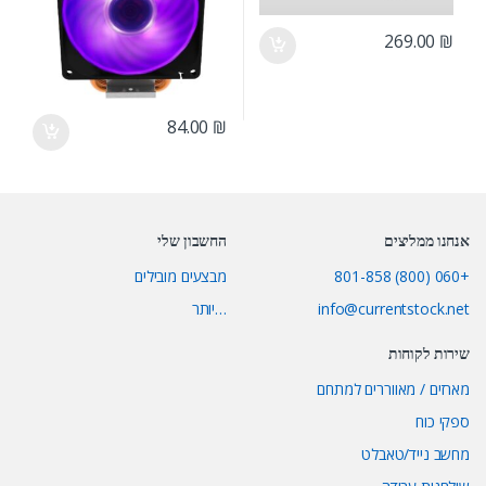
269.00
₪
84.00
₪
אנחנו ממליצים
החשבון שלי
+060 (800) 801-858
מבצעים מובילים
info@currentstock.net
…יותר
שירות לקוחות
מארזים / מאווררים למתחם
ספקי כוח
מחשב נייד/טאבלט